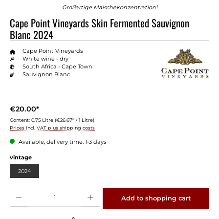
Großartige Maischekonzentration!
Cape Point Vineyards Skin Fermented Sauvignon
Blanc 2024
Cape Point Vineyards
White wine - dry
South Africa - Cape Town
Sauvignon Blanc
€20.00*
Content:
0.75 Litre
(€26.67* / 1 Litre)
Prices incl. VAT plus shipping costs
Available, delivery time: 1-3 days
Select
vintage
2024
Product Quantity: Enter the desired amount or use the buttons to increase or decrease 
Add to shopping cart