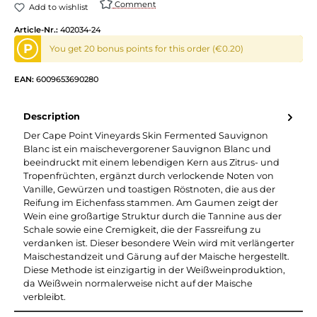
Comment
Add to wishlist
Article-Nr.:
402034-24
P
You get 20 bonus points for this order (€0.20)
EAN:
6009653690280
Description
Der Cape Point Vineyards Skin Fermented Sauvignon
Blanc ist ein maischevergorener Sauvignon Blanc und
beeindruckt mit einem lebendigen Kern aus Zitrus- und
Tropenfrüchten, ergänzt durch verlockende Noten von
Vanille, Gewürzen und toastigen Röstnoten, die aus der
Reifung im Eichenfass stammen. Am Gaumen zeigt der
Wein eine großartige Struktur durch die Tannine aus der
Schale sowie eine Cremigkeit, die der Fassreifung zu
verdanken ist. Dieser besondere Wein wird mit verlängerter
Maischestandzeit und Gärung auf der Maische hergestellt.
Diese Methode ist einzigartig in der Weißweinproduktion,
da Weißwein normalerweise nicht auf der Maische
verbleibt.