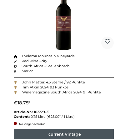
Thelema Mountain Vineyards
Red wine - dry
South Africa - Stellenbosch
Merlot
John Platter: 4.5 Sterne / 92 Punkte
Tim Atkin 2024: 93 Punkte
Winemagazine South Africa 2024: 91 Punkte
€18.75*
Article-Nr.:
102229-21
Content:
0.75 Litre
(€25.00* / 1 Litre)
No longer available
current Vintage