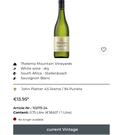
Thelema Mountain Vineyards
White wine - dry
South Africa - Stellenbosch
Sauvignon Blanc
John Platter: 4.5 Sterne / 94 Punkte
€13.95*
Article-Nr.:
102119-24
Content:
0.75 Litre
(€18.60* / 1 Litre)
No longer available
current Vintage