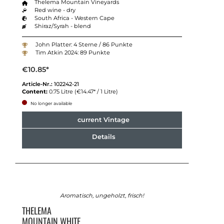
Thelema Mountain Vineyards
Red wine - dry
South Africa - Western Cape
Shiraz/Syrah - blend
John Platter: 4 Sterne / 86 Punkte
Tim Atkin 2024: 89 Punkte
€10.85*
Article-Nr.:
102242-21
Content:
0.75 Litre
(€14.47* / 1 Litre)
No longer available
current Vintage
Details
Aromatisch, ungeholzt, frisch!
THELEMA
MOUNTAIN WHITE