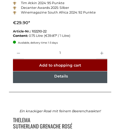
Tim Atkin 2024: 95 Punkte
Decanter Awards 2025: Silber
Winemagazine South Africa 2024: 92 Punkte
€29.90*
Article-Nr.:
102210-22
Content:
0.75 Litre
(€39.87* / 1 Litre)
Available, delivery time: 1-3 days
Quantity
Add to shopping cart
Details
Ein knackiger Rosé mit feinem Beerencharakter!
THELEMA
SUTHERLAND GRENACHE ROSÉ