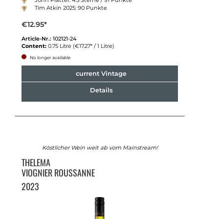
Tim Atkin 2025: 90 Punkte
€12.95*
Article-Nr.:
102121-24
Content:
0.75 Litre
(€17.27* / 1 Litre)
No longer available
current Vintage
Details
Köstlicher Wein weit ab vom Mainstream!
THELEMA
VIOGNIER ROUSSANNE
2023