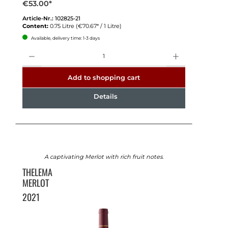
€53.00*
Article-Nr.:
102825-21
Content:
0.75 Litre
(€70.67* / 1 Litre)
Available, delivery time: 1-3 days
Quantity
Add to shopping cart
Details
A captivating Merlot with rich fruit notes.
THELEMA
MERLOT
2021