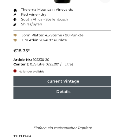
Thelema Mountain Vineyards
Red wine - dry
South Africa - Stellenbosch
Shiraz/Syrah
John Platter: 4.5 Sterne / 90 Punkte
Tim Atkin 2024: 92 Punkte
€18.75*
Article-Nr.:
102230-20
Content:
0.75 Litre
(€25.00* / 1 Litre)
No longer available
current Vintage
Details
Einfach ein meisterlicher Tropfen!
THELEMA