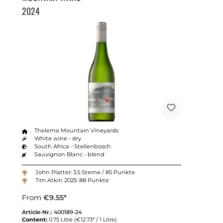
2024
Thelema Mountain Vineyards
White wine - dry
South Africa - Stellenbosch
Sauvignon Blanc - blend
John Platter: 3.5 Sterne / 85 Punkte
Tim Atkin 2025: 88 Punkte
From
€9.55*
Article-Nr.:
400189-24
Content:
0.75 Litre
(€12.73* / 1 Litre)