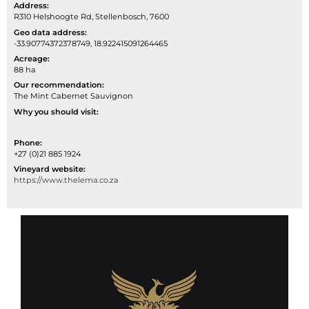
Address:
R310 Helshoogte Rd, Stellenbosch, 7600
Geo data address:
-33.90774372378749, 18.922415091264465
Acreage:
88 ha
Our recommendation:
The Mint Cabernet Sauvignon
Why you should visit:
Phone:
+27 (0)21 885 1924
Vineyard website:
https://www.thelema.co.za