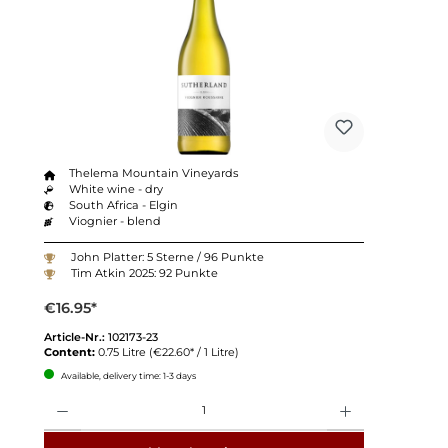
Thelema Mountain Vineyards
White wine - dry
South Africa - Elgin
Viognier - blend
John Platter: 5 Sterne / 96 Punkte
Tim Atkin 2025: 92 Punkte
€16.95*
Article-Nr.:
102173-23
Content:
0.75 Litre
(€22.60* / 1 Litre)
Available, delivery time: 1-3 days
Quantity