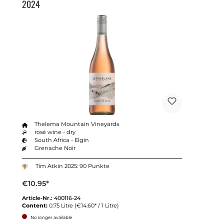
2024
Thelema Mountain Vineyards
rosé wine - dry
South Africa - Elgin
Grenache Noir
Tim Atkin 2025: 90 Punkte
€10.95*
Article-Nr.:
400116-24
Content:
0.75 Litre
(€14.60* / 1 Litre)
No longer available