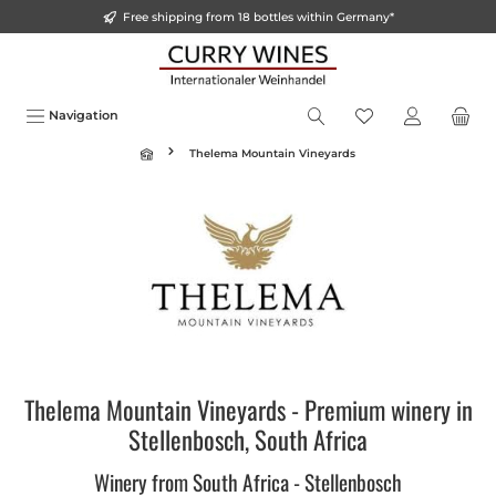
Free shipping from 18 bottles within Germany*
in content
Navigation
Thelema Mountain Vineyards
Thelema Mountain Vineyards - Premium winery in
Stellenbosch, South Africa
Winery from South Africa - Stellenbosch