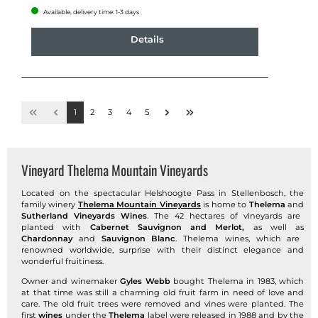
Available, delivery time: 1-3 days
Details
1
2
3
4
5
Vineyard Thelema Mountain Vineyards
Located on the spectacular Helshoogte Pass in Stellenbosch, the
family winery
Thelema Mountain Vineyards
is home to
Thelema
and
Sutherland Vineyards Wines
. The 42 hectares of vineyards are
planted with
Cabernet Sauvignon and Merlot,
as well as
Chardonnay
and
Sauvignon Blanc
. Thelema wines, which are
renowned worldwide, surprise with their distinct elegance and
wonderful fruitiness.
Owner and winemaker
Gyles Webb
bought Thelema in 1983, which
at that time was still a charming old fruit farm in need of love and
care. The old fruit trees were removed and vines were planted. The
first
wines
under the
Thelema
label were released in 1988 and by the