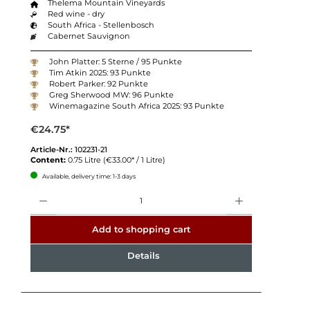
Thelema Mountain Vineyards
Red wine - dry
South Africa - Stellenbosch
Cabernet Sauvignon
John Platter: 5 Sterne / 95 Punkte
Tim Atkin 2025: 93 Punkte
Robert Parker: 92 Punkte
Greg Sherwood MW: 96 Punkte
Winemagazine South Africa 2025: 93 Punkte
€24.75*
Article-Nr.:
102231-21
Content:
0.75 Litre
(€33.00* / 1 Litre)
Available, delivery time: 1-3 days
Quantity
Add to shopping cart
Details