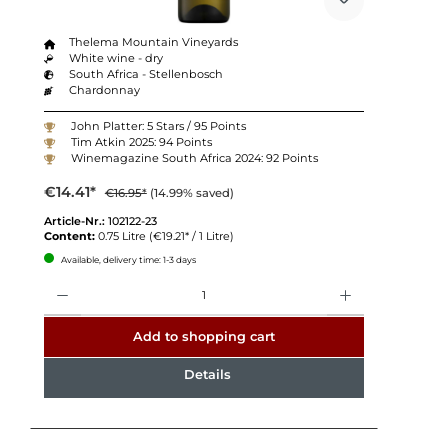
Thelema Mountain Vineyards
White wine - dry
South Africa - Stellenbosch
Chardonnay
John Platter: 5 Stars / 95 Points
Tim Atkin 2025: 94 Points
Winemagazine South Africa 2024: 92 Points
€14.41*
€16.95*
(14.99% saved)
Article-Nr.:
102122-23
Content:
0.75 Litre
(€19.21* / 1 Litre)
Available, delivery time: 1-3 days
Quantity
Add to shopping cart
Details