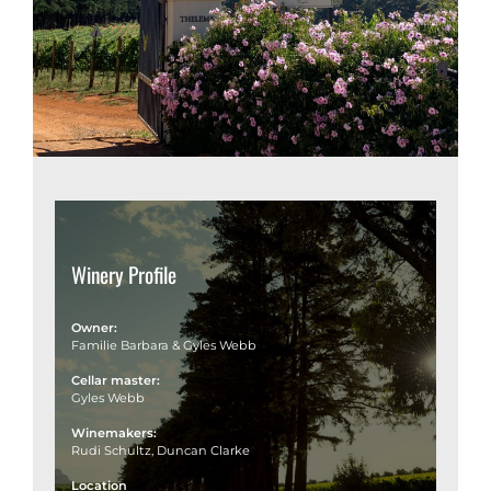
Winery Profile
Owner:
Familie Barbara & Gyles Webb
Cellar master:
Gyles Webb
Winemakers:
Rudi Schultz, Duncan Clarke
Location