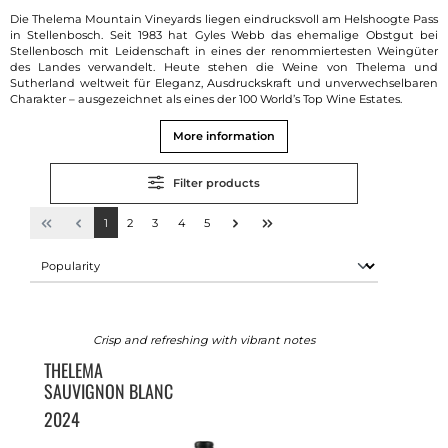
Die Thelema Mountain Vineyards liegen eindrucksvoll am Helshoogte Pass
in Stellenbosch. Seit 1983 hat Gyles Webb das ehemalige Obstgut bei
Stellenbosch mit Leidenschaft in eines der renommiertesten Weingüter
des Landes verwandelt. Heute stehen die Weine von Thelema und
Sutherland weltweit für Eleganz, Ausdruckskraft und unverwechselbaren
Charakter – ausgezeichnet als eines der 100 World’s Top Wine Estates.
More information
Filter products
1
2
3
4
5
Crisp and refreshing with vibrant notes
THELEMA
SAUVIGNON BLANC
2024