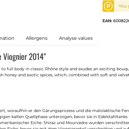
P
You 
EAN:
600822
mation
Allergens
Analyse values
e Viognier 2014"
o full body in classic Rhône style and exudes an exciting bouqu
ish honey and exotic spices, which, combined with soft and velve
iert, woraufhin er den Gärungsprozess und die malolaktische Fer
gigen kalten Quellphase unterzogen, bevor sie in Edelstahltank
 amerikanischer Eiche. Shiraz und Mourvedre wurden verschnitten
r Eiche, bevor sie mit dem Viognieranteil verschnitten und auf 