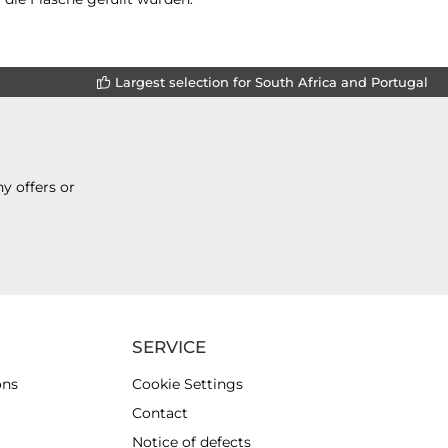
Largest selection for South Africa and Portugal
y offers or
SERVICE
ons
Cookie Settings
Contact
Notice of defects