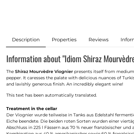
Description
Properties
Reviews
Infor
Information about "Idiom Shiraz Mourvèdr
The
Shiraz Mourvèdre Viognier
presents itself from medium t
pepper. It caresses the palate with delicious nuances of Turk
and lavishly generous finish. An incredibly elegant wine!
This text has been automatically translated.
Treatment in the cellar
Der Viognier wurde teilweise in Tanks aus Edelstahl ferment
Eiche beendete. Die beiden roten Sorten wurden einer viertä
Abschluss in 225 l Fässern aus 70 % neuer französischer und
Kombination aus 40 % amerikanischer sowie 60 % französische