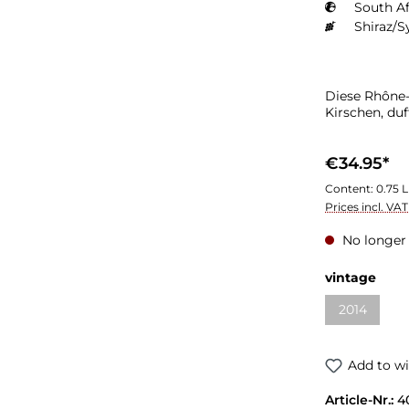
South Af
Shiraz/S
Diese Rhône-
Kirschen, du
€34.95*
Content:
0.75 L
Prices incl. VA
No longer 
vintage
2014
Add to wi
Article-Nr.:
4