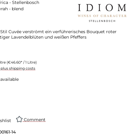
rica - Stellenbosch
yrah - blend
Stil Cuvée verströmt ein verführerisches Bouquet roter
ftiger Lavendelblüten und weißen Pfeffers
itre
(€46.60* / 1 Litre)
T plus shipping costs
available
Comment
shlist
00161-14