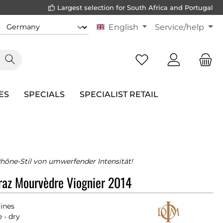
Largest selection for South Africa and Portugal
English
Service/help
ES
SPECIALS
SPECIALIST RETAIL
Rhône-Stil von umwerfender Intensität!
raz Mourvèdre Viognier 2014
ines
 - dry