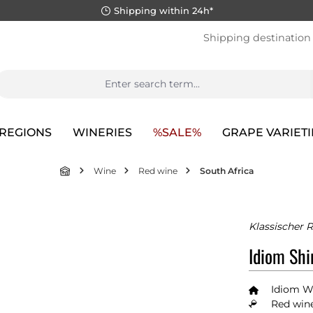
Shipping within 24h*
Shipping destination
REGIONS
WINERIES
%SALE%
GRAPE VARIETI
Wine
Red wine
South Africa
Klassischer 
Idiom Shi
Idiom W
Red wine