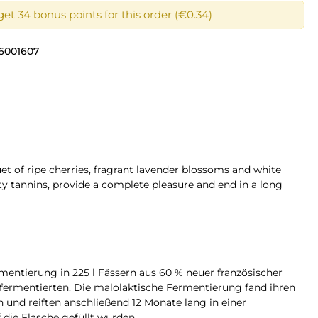
get 34 bonus points for this order (€0.34)
6001607
et of ripe cherries, fragrant lavender blossoms and white
ty tannins, provide a complete pleasure and end in a long
mentierung in 225 l Fässern aus 60 % neuer französischer
s fermentierten. Die malolaktische Fermentierung fand ihren
 und reiften anschließend 12 Monate lang in einer
die Flasche gefüllt wurden.