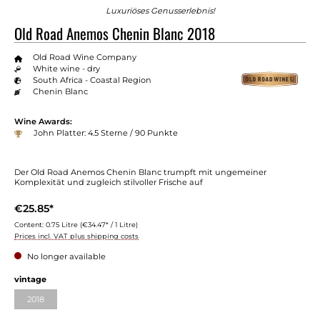
Luxuriöses Genusserlebnis!
Old Road Anemos Chenin Blanc 2018
Old Road Wine Company
White wine - dry
South Africa - Coastal Region
Chenin Blanc
Wine Awards:
John Platter: 4.5 Sterne / 90 Punkte
Der Old Road Anemos Chenin Blanc trumpft mit ungemeiner
Komplexität und zugleich stilvoller Frische auf
€25.85*
Content:
0.75 Litre
(€34.47* / 1 Litre)
Prices incl. VAT plus shipping costs
No longer available
vintage
2018