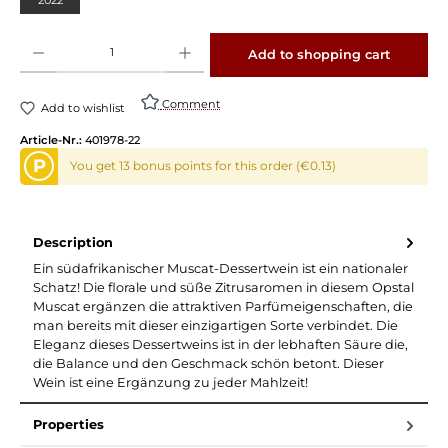
Product Quantity: Enter the desired amount or use the buttons to increase or decrease 
Add to shopping cart
Comment
Add to wishlist
Article-Nr.:
401978-22
P
You get 13 bonus points for this order (€0.13)
Description
Ein südafrikanischer Muscat-Dessertwein ist ein nationaler
Schatz! Die florale und süße Zitrusaromen in diesem Opstal
Muscat ergänzen die attraktiven Parfümeigenschaften, die
man bereits mit dieser einzigartigen Sorte verbindet. Die
Eleganz dieses Dessertweins ist in der lebhaften Säure die,
die Balance und den Geschmack schön betont. Dieser
Wein ist eine Ergänzung zu jeder Mahlzeit!
Properties