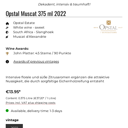
Dekadent, intensiv & traumhaft!
Opstal Muscat 375 ml 2022
Opstal Estate
White wine - sweet
South Africa - Slanghoek
Muscat d'Alexandrie
Wine Awards:
John Platter: 4.5 Sterne / 90 Punkte
Awards of previous vintages
Intensive florale und süße Zitrusaromen ergänzen die attraktive
Nussigkeit, die durch sorgfältige Eichenholzreifung entsteht
€13.95*
Content:
0.375 Litre
(€37.20* / 1 Litre)
Prices incl. VAT plus shipping costs
Available, delivery time: 1-3 days
vintage
2022