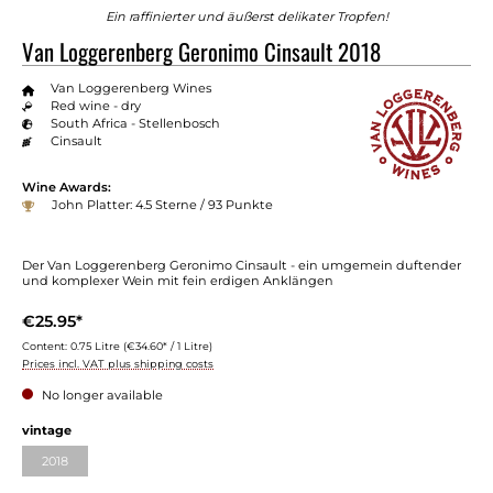
Ein raffinierter und äußerst delikater Tropfen!
Van Loggerenberg Geronimo Cinsault 2018
Van Loggerenberg Wines
Red wine - dry
South Africa - Stellenbosch
Cinsault
Wine Awards:
John Platter: 4.5 Sterne / 93 Punkte
Der Van Loggerenberg Geronimo Cinsault - ein umgemein duftender
und komplexer Wein mit fein erdigen Anklängen
€25.95*
Content:
0.75 Litre
(€34.60* / 1 Litre)
Prices incl. VAT plus shipping costs
No longer available
vintage
2018